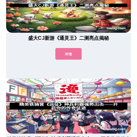
盛大CJ新游《通灵王》二测亮点揭秘
详情