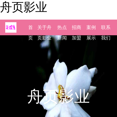
舟页影业
首
关于舟
热点
招商
案例
联系
页
页影业
新闻
加盟
展示
我们
舟页影业