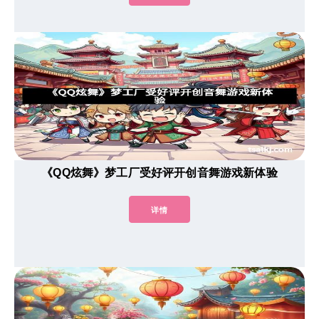
《QQ炫舞》梦工厂受好评开创音舞游戏新体验
详情